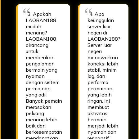
“3. Apakah
“4. Apa
LAOBAN188
keunggulan
mudah
server luar
menang?
negeri di
LAOBAN188
LAOBAN188?
dirancang
Server luar
untuk
negeri
memberikan
menawarkan
pengalaman
koneksi lebih
bermain yang
stabil, minim
nyaman
lag, dan
dengan sistem
performa
permainan
permainan
yang adil.
yang lebih
Banyak pemain
ringan. Ini
merasakan
membuat
peluang
aktivitas
menang lebih
bermain
baik dan
menjadi lebih
berkesempatan
nyaman dan
mendapatkan
responsif.”