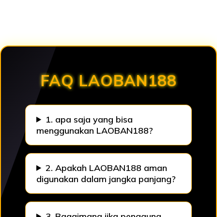
Loading...
FAQ LAOBAN188
1. apa saja yang bisa
menggunakan LAOBAN188?
2. Apakah LAOBAN188 aman
digunakan dalam jangka panjang?
3. Bagaimana jika pengguna