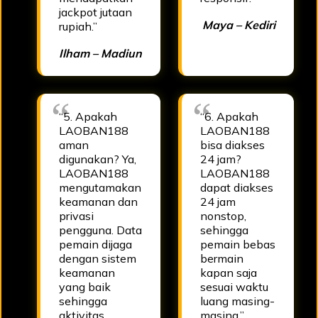
jackpot jutaan
Maya – Kediri
rupiah.”
Ilham – Madiun
“5. Apakah
“6. Apakah
LAOBAN188
LAOBAN188
aman
bisa diakses
digunakan? Ya,
24 jam?
LAOBAN188
LAOBAN188
mengutamakan
dapat diakses
keamanan dan
24 jam
privasi
nonstop,
pengguna. Data
sehingga
pemain dijaga
pemain bebas
dengan sistem
bermain
keamanan
kapan saja
yang baik
sesuai waktu
sehingga
luang masing-
aktivitas
masing.”