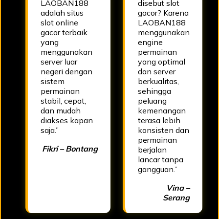
LAOBAN188
disebut slot
adalah situs
gacor? Karena
slot online
LAOBAN188
gacor terbaik
menggunakan
yang
engine
menggunakan
permainan
server luar
yang optimal
negeri dengan
dan server
sistem
berkualitas,
permainan
sehingga
stabil, cepat,
peluang
dan mudah
kemenangan
diakses kapan
terasa lebih
saja.”
konsisten dan
permainan
Fikri – Bontang
berjalan
lancar tanpa
gangguan.”
Vina –
Serang